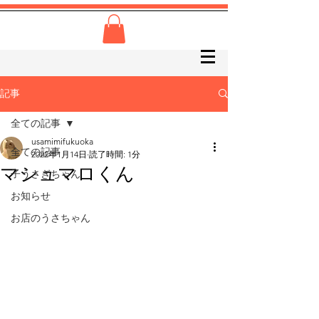
記事
全ての記事
usamimifukuoka
全ての記事
2022年1月14日
読了時間: 1分
マシュマロくん
子うさぎちゃん
お知らせ
お店のうさちゃん