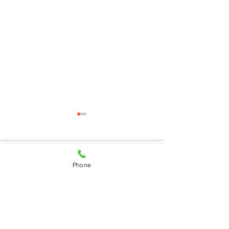
コメント
Phone
コメントを追加…
11月28日(月)ご来店のう
11月27日(日)
さちゃん
ちゃん