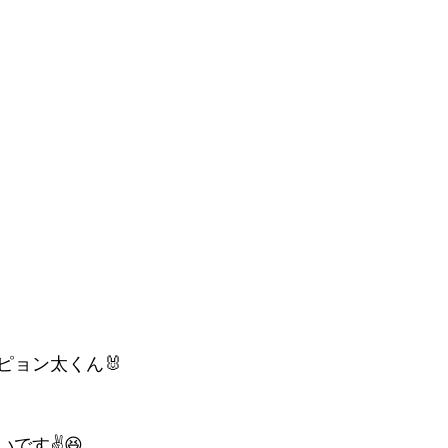
ピョン太くん🐰
です✌️😆