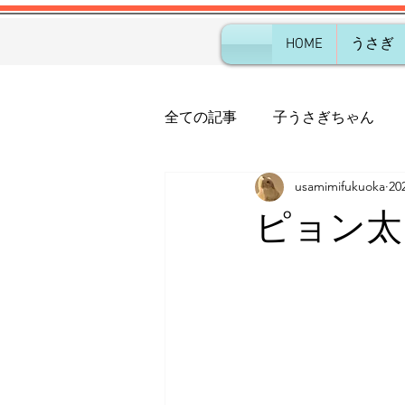
HOME
うさぎ
全ての記事
子うさぎちゃん
usamimifukuoka
20
ピョン太