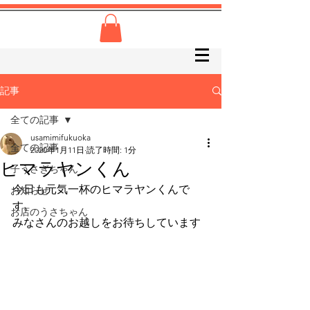
記事
全ての記事
usamimifukuoka
全ての記事
2020年1月11日
読了時間: 1分
ヒマラヤンくん
子うさぎちゃん
今日も元気一杯のヒマラヤンくんで
お知らせ
す。
お店のうさちゃん
みなさんのお越しをお待ちしています