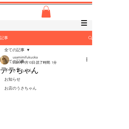
記事
全ての記事
usamimifukuoka
全ての記事
2021年9月10日
読了時間: 1分
テテちゃん
子うさぎちゃん
お知らせ
お店のうさちゃん