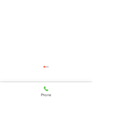
コメント
Phone
コメントを追加…
11月28日(月)ご来店のう
11月27日(日)
さちゃん
ちゃん