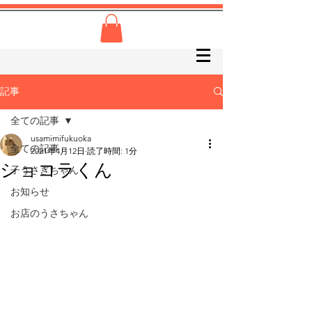
記事
全ての記事
usamimifukuoka
全ての記事
2021年4月12日
読了時間: 1分
ショコラくん
子うさぎちゃん
お知らせ
お店のうさちゃん