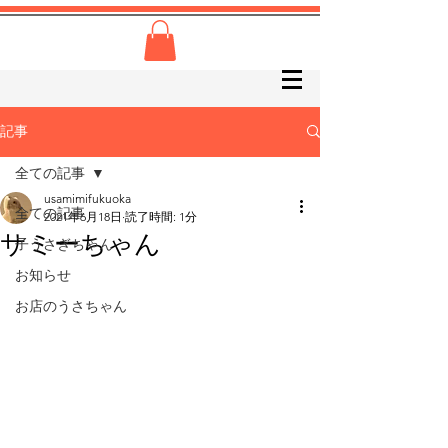
記事
全ての記事
usamimifukuoka
全ての記事
2021年6月18日
読了時間: 1分
サミーちゃん
子うさぎちゃん
お知らせ
お店のうさちゃん