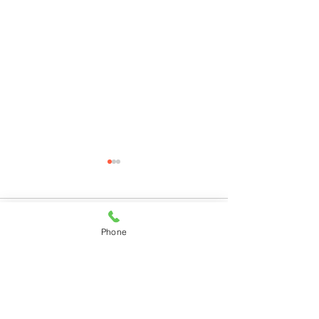
コメント
Phone
コメントを追加…
11月28日(月)ご来店のう
11月27日(日)
さちゃん
ちゃん