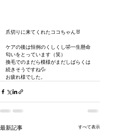
爪切りに来てくれたココちゃん🐰
ケアの後は恒例のくしくし🤣一生懸命
匂いをとっています（笑）
換毛でのまだら模様がまだしばらくは
続きそうですね💦
お疲れ様でした。
すべて表示
最新記事