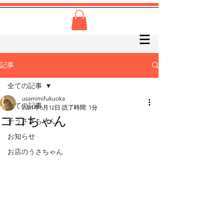
記事
全ての記事
usamimifukuoka
全ての記事
2021年6月12日
読了時間: 1分
ココちゃん
子うさぎちゃん
お知らせ
お店のうさちゃん