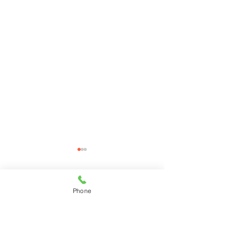
コメント
Phone