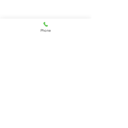
Phone
コメント
コメントを追加…
11月28日(月)ご来店のう
11月27日(日)
さちゃん
ちゃん
HOME
｜
うさぎ
｜
うさぎ用品
｜
★
｜
サービス
｜
ご予約
｜
お店情報
｜
ブログ
｜
お問い合わせ
うさぎ専門店 うさみみ