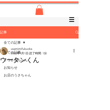
記事
全ての記事
usamimifukuoka
全ての記事
2022年4月1日
読了時間: 1分
ウータンくん
子うさぎちゃん
お知らせ
お店のうさちゃん