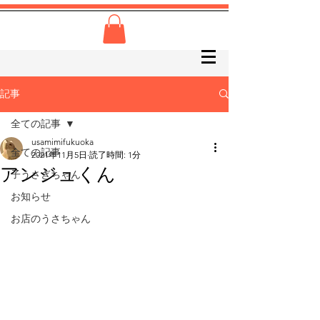
記事
全ての記事
usamimifukuoka
全ての記事
2021年11月5日
読了時間: 1分
アンジュくん
子うさぎちゃん
お知らせ
お店のうさちゃん