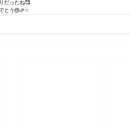
りだったね🥰
とう🎂🎉✨