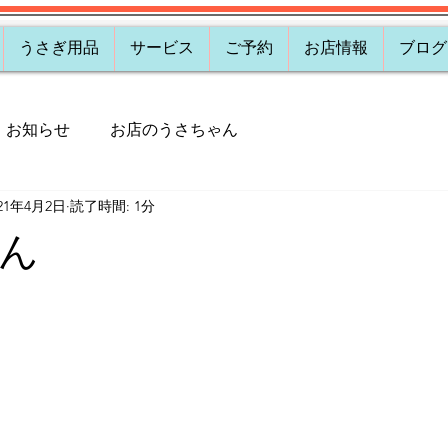
うさぎ用品
サービス
ご予約
お店情報
ブログ
お知らせ
お店のうさちゃん
021年4月2日
読了時間: 1分
ん