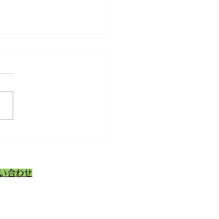
月27日(日)ご来店のうさち
い合わせ
動物取扱業の種別
番号
101047
101048