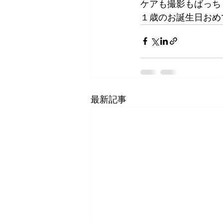
ケアも撮影もばっち
１歳のお誕生日おめで
最新記事