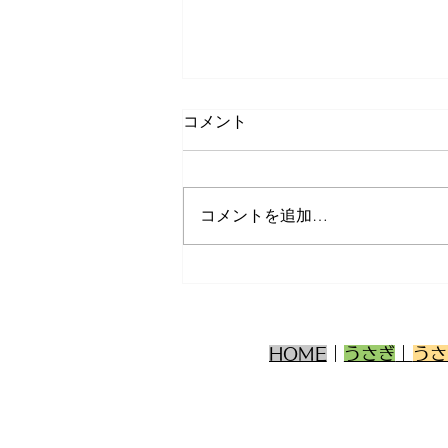
コメント
コメントを追加…
11月30日(水)ご来店のうさち
ゃん
HOME
｜
うさぎ
｜
うさ
うさぎ専門店 うさ
福
岡県福岡市南