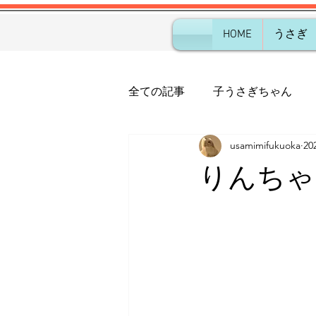
HOME
うさぎ
全ての記事
子うさぎちゃん
usamimifukuoka
2
りんちゃ