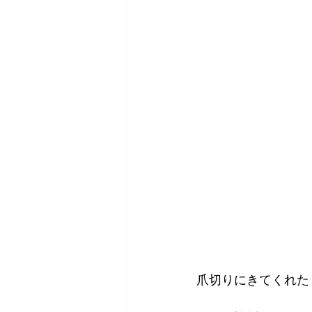
爪切りにきてくれた