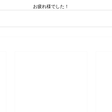
お疲れ様でした！