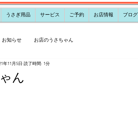
うさぎ用品
サービス
ご予約
お店情報
ブログ
お知らせ
お店のうさちゃん
021年11月5日
読了時間: 1分
ゃん