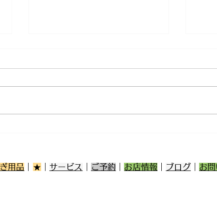
11月28日(月)ご来店のうさち
11
ゃん
ゃん
ぎ用品
｜
★
｜
サービス
｜
ご予約
｜
お店情報
｜
ブログ
｜
お問
第一種
みみ
登録
販売 E3
保管 E3
区日佐5丁目17-3