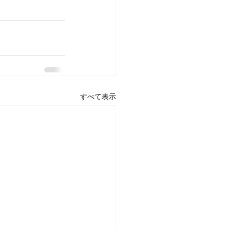
すべて表示