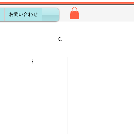
お問い合わせ