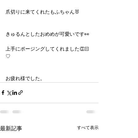
爪切りに来てくれたもふちゃん🐰
きゅるんとしたおめめが可愛いです👀
上手にポージングしてくれました👏🏻
♡
⁡お疲れ様でした。
すべて表示
最新記事