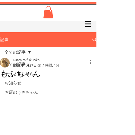
記事
全ての記事
usamimifukuoka
全ての記事
2022年1月27日
読了時間: 1分
もふちゃん
子うさぎちゃん
お知らせ
お店のうさちゃん