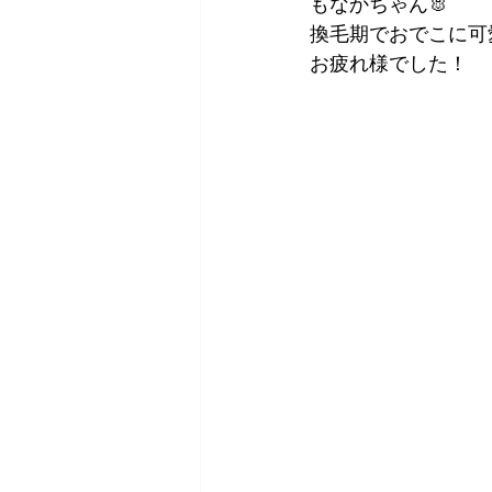
もなかちゃん🐰
換毛期でおでこに可
お疲れ様でした！