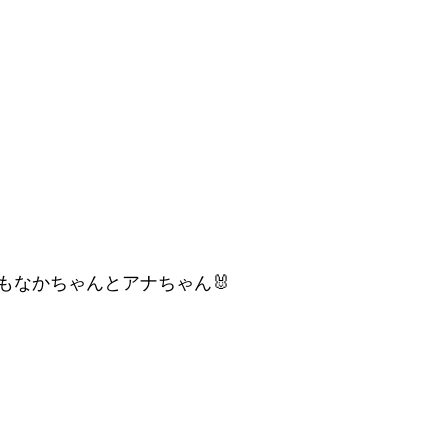
もなかちゃんとアナちゃん🐰