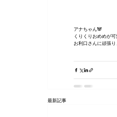
アナちゃん🐼
くりくりおめめが可
お利口さんに頑張り
最新記事