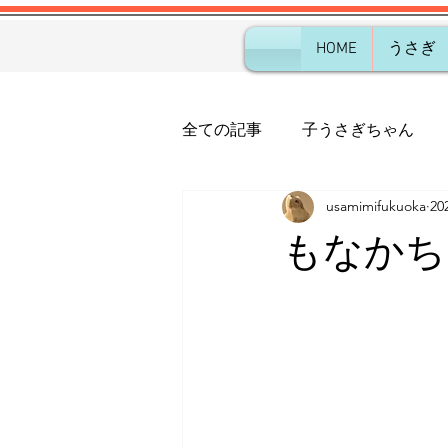
HOME
うさぎ
全ての記事
子うさぎちゃん
usamimifukuoka
2
もなかち