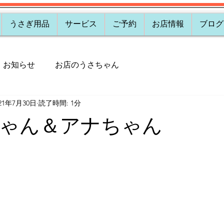
うさぎ用品
サービス
ご予約
お店情報
ブログ
お知らせ
お店のうさちゃん
021年7月30日
読了時間: 1分
ゃん＆アナちゃん