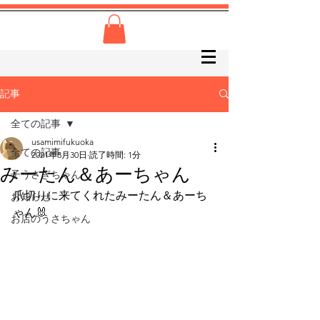
記事
全ての記事
usamimifukuoka
全ての記事
2021年8月30日
読了時間: 1分
みーたん＆あーちゃん
子うさぎちゃん
爪切りに来てくれたみーたん＆あーち
お知らせ
ゃん🐰
お店のうさちゃん