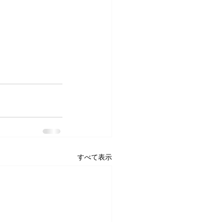
すべて表示