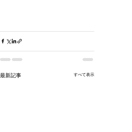
すべて表示
最新記事