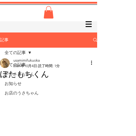
記事
全ての記事
usamimifukuoka
全ての記事
2021年10月4日
読了時間: 1分
ぼたもちくん
子うさぎちゃん
お知らせ
お店のうさちゃん