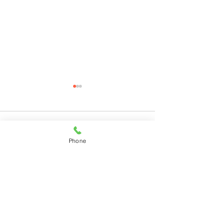
コメント
Phone
コメントを追加…
11月28日(月)ご来店のう
11月27日(日)
さちゃん
ちゃん
HOME
｜
うさぎ
｜
うさぎ用品
｜
★
｜
サービス