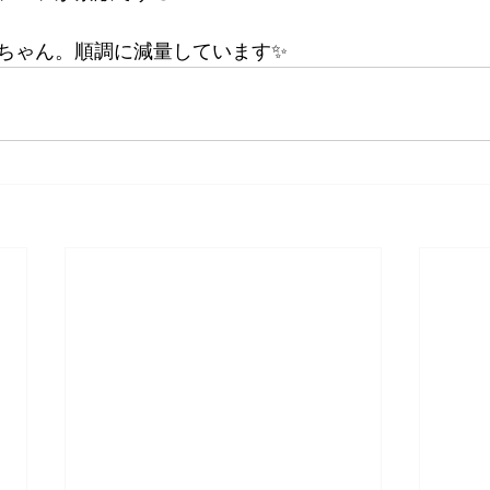
ちゃん。順調に減量しています✨