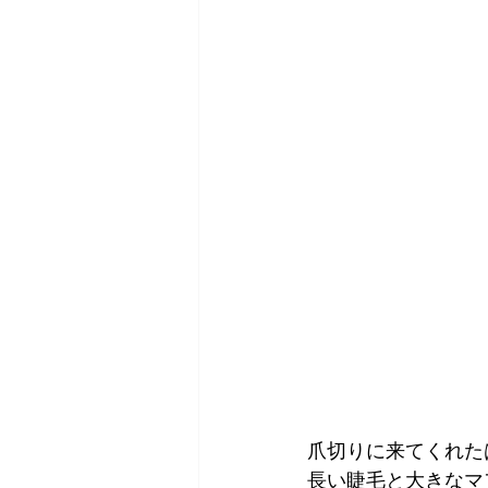
爪切りに来てくれた
長い睫毛と大きなマ