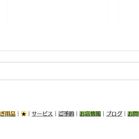
11月28日(月)ご来店のうさち
11
ゃん
ゃん
ぎ用品
｜
★
｜
サービス
｜
ご予約
｜
お店情報
｜
ブログ
｜
お問
第一種
みみ
登録
販売 E3