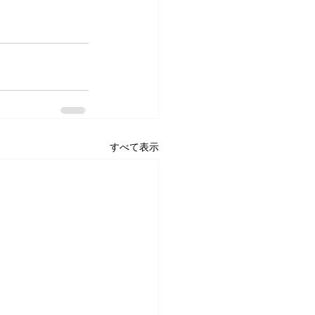
すべて表示