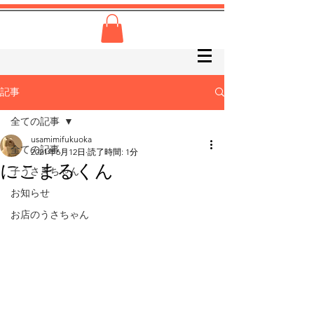
記事
全ての記事
usamimifukuoka
全ての記事
2021年6月12日
読了時間: 1分
にこまるくん
子うさぎちゃん
お知らせ
お店のうさちゃん