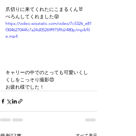
爪切りに来てくれたにこまるくん🐰
ぺろんしてくれました😝
https://video.wixstatic.com/video/7c5326_e81
f304627044fc7a24d05269f975f9d/480p/mp4/fil
e.mp4
キャリーの中でのとっても可愛いくし
くしをこっそり撮影😍
お疲れ様でした！
すべて表示