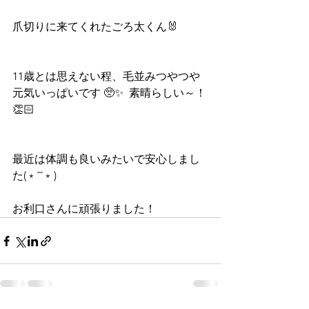
爪切りに来てくれたごろ太くん🐰
11歳とは思えない程、毛並みつやつや
元気いっぱいです 🥺✨  素晴らしい～！
👏🏻
最近は体調も良いみたいで安心しまし
た(﹡ˆˆ﹡)
お利口さんに頑張りました！