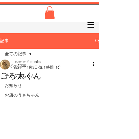
記事
全ての記事
usamimifukuoka
全ての記事
2021年11月5日
読了時間: 1分
ごろ太くん
子うさぎちゃん
お知らせ
お店のうさちゃん