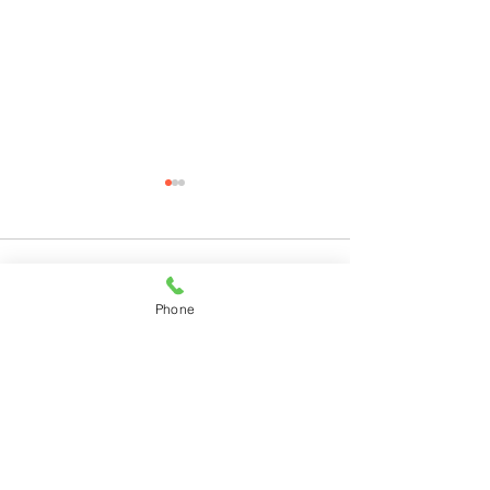
コメント
Phone
コメントを追加…
11月28日(月)ご来店のう
11月27日(日)
さちゃん
ちゃん
HOME
｜
うさぎ
｜
うさぎ用品
｜
★
｜
サービス