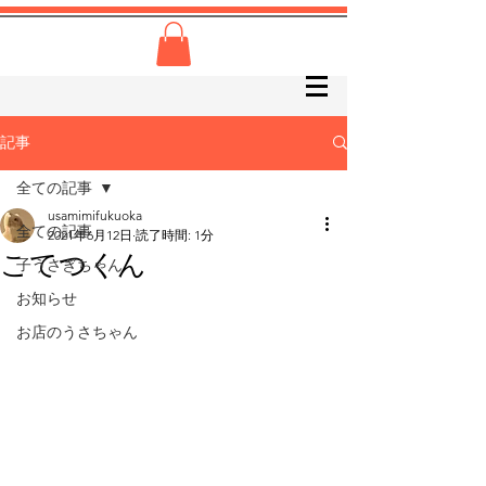
記事
全ての記事
usamimifukuoka
全ての記事
2021年6月12日
読了時間: 1分
こてつくん
子うさぎちゃん
お知らせ
お店のうさちゃん