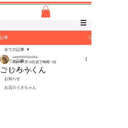
記事
全ての記事
usamimifukuoka
全ての記事
2021年7月16日
読了時間: 1分
こじろうくん
子うさぎちゃん
お知らせ
お店のうさちゃん