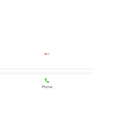
コメント
Phone
コメントを追加…
11月28日(月)ご来店のう
11月27日(日)
さちゃん
ちゃん