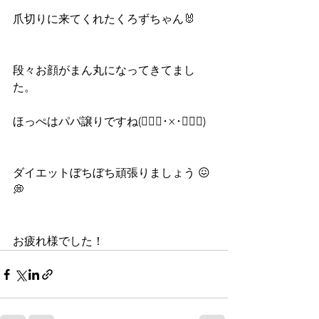
爪切りに来てくれたくろずちゃん🐰
段々お顔がまん丸になってきてまし
た。  
ほっぺはパパ譲りですね(๑⃙⃘･×･๑⃙⃘)
ダイエットぼちぼち頑張りましょう 😖
💭
お疲れ様でした！