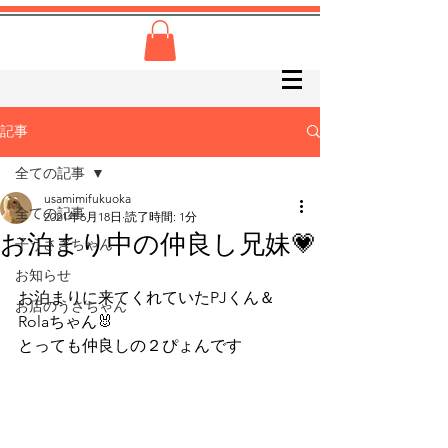
記事
全ての記事
usamimifukuoka
全ての記事
2021年6月18日
読了時間: 1分
お泊まり中の仲良し兄妹💗
子うさぎちゃん
お知らせ
お泊まりに来てくれていたPJくん＆
お店のうさちゃん
Rolaちゃん🐰
とっても仲良しの２ぴょんです