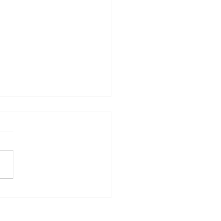
月27日(日)ご来店のうさち