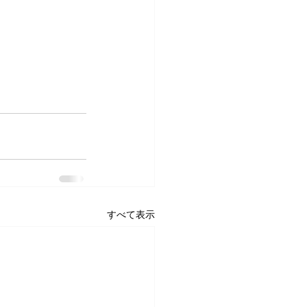
すべて表示