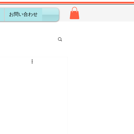
お問い合わせ