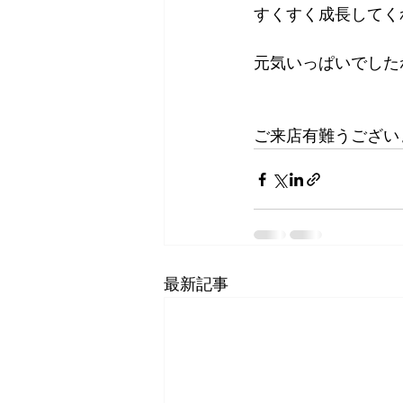
すくすく成長してくれ
元気いっぱいでした
ご来店有難うござい
最新記事