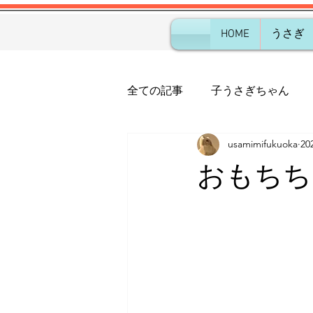
HOME
うさぎ
全ての記事
子うさぎちゃん
usamimifukuoka
2
おもちち