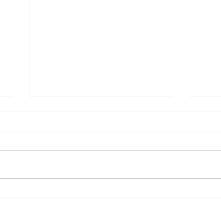
11月28日(月)ご来店のうさち
11
ゃん
ゃん