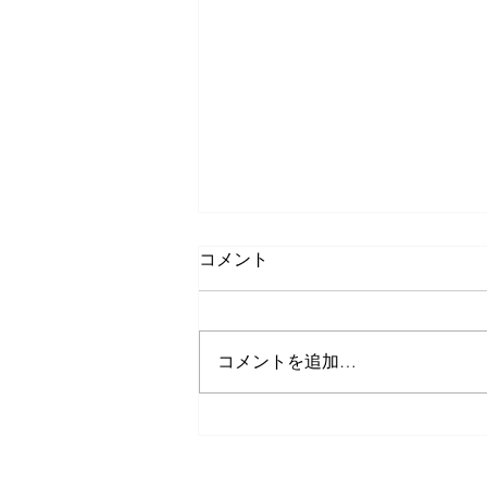
コメント
コメントを追加…
11月30日(水)ご来店のうさち
ゃん