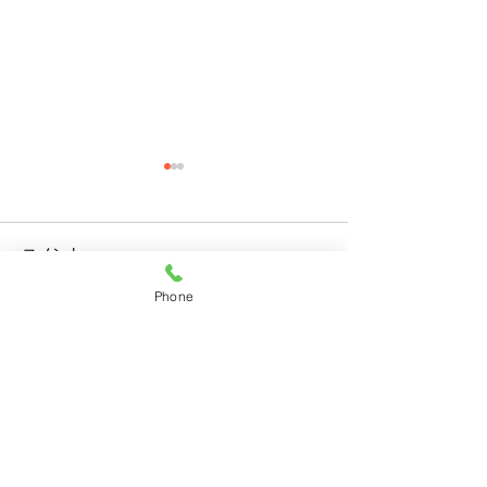
コメント
Phone
コメントを追加…
11月28日(月)ご来店のう
11月27日(日)
さちゃん
ちゃん
HOME
｜
うさぎ
｜
うさぎ用品
｜
★
｜
サービス
｜
ご予約
｜
お店情報
｜
ブログ
｜
お問い合わせ