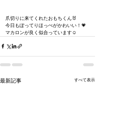
爪切りに来てくれたおもちくん🐰
今日もぽってりほっぺがかわいい！💗
マカロンが良く似合っています☺
すべて表示
最新記事