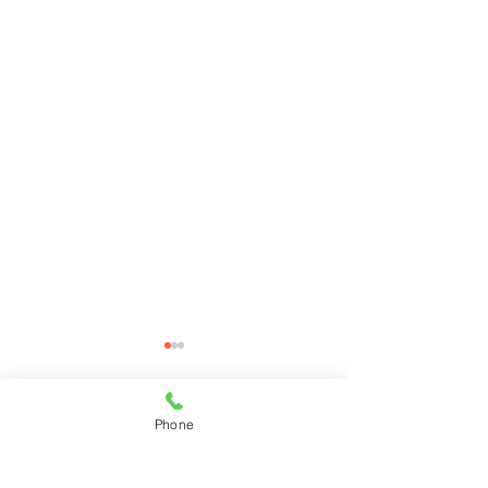
Phone
コメント