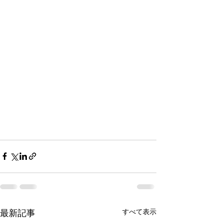
すべて表示
最新記事