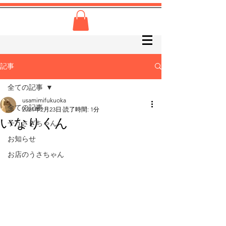
記事
全ての記事
usamimifukuoka
全ての記事
2021年2月23日
読了時間: 1分
いなりくん
子うさぎちゃん
お知らせ
お店のうさちゃん