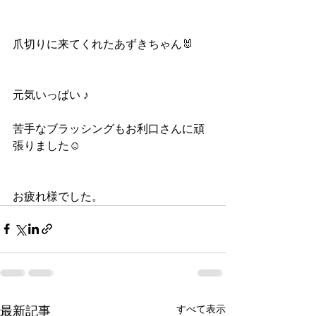
爪切りに来てくれたあずきちゃん🐰
元気いっぱい ♪
苦手なブラッシングもお利口さんに頑
張りました☺️
お疲れ様でした。
すべて表示
最新記事